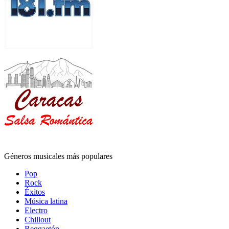
Géneros musicales más populares
Pop
Rock
Éxitos
Música latina
Electro
Chillout
Reggaetón