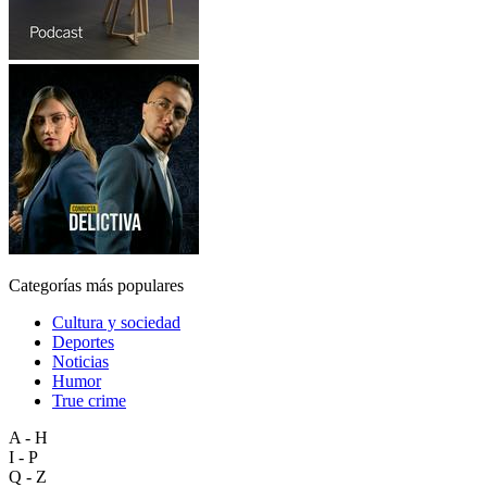
Categorías más populares
Cultura y sociedad
Deportes
Noticias
Humor
True crime
A - H
I - P
Q - Z