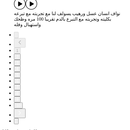
نواف انسان عسل ورهيب يسولف لنا مع تجربته مع تبرعه
بكليته وتجربته مع التبرع بالدم تقريبا 100 مره وظحك
واستهبال وفله
1
2
3
4
5
6
7
8
9
10