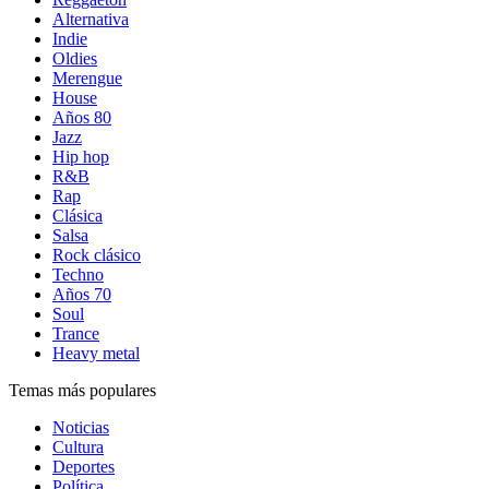
Alternativa
Indie
Oldies
Merengue
House
Años 80
Jazz
Hip hop
R&B
Rap
Clásica
Salsa
Rock clásico
Techno
Años 70
Soul
Trance
Heavy metal
Temas más populares
Noticias
Cultura
Deportes
Política