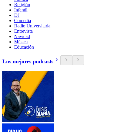
Religión
Infantil
DJ
Comedia
Radio Universitaria
Entrevista
Navidad
Música
Educación
Los mejores podcasts