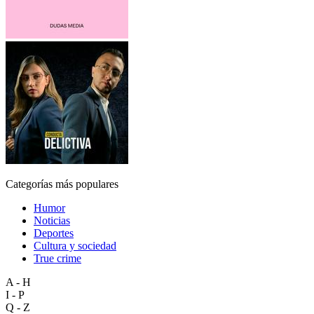
Categorías más populares
Humor
Noticias
Deportes
Cultura y sociedad
True crime
A - H
I - P
Q - Z