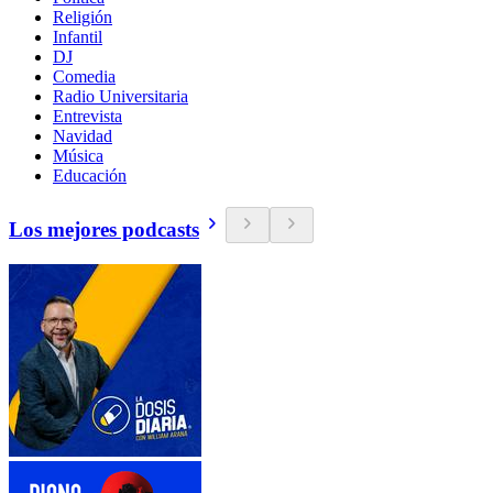
Religión
Infantil
DJ
Comedia
Radio Universitaria
Entrevista
Navidad
Música
Educación
Los mejores podcasts