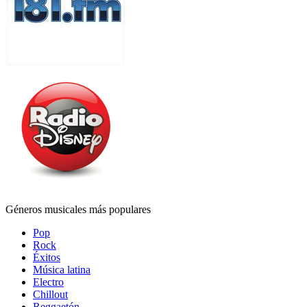
Géneros musicales más populares
Pop
Rock
Éxitos
Música latina
Electro
Chillout
Reggaetón