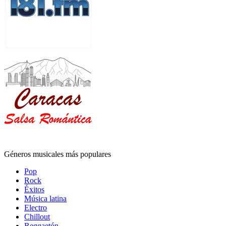
Géneros musicales más populares
Pop
Rock
Éxitos
Música latina
Electro
Chillout
Reggaetón