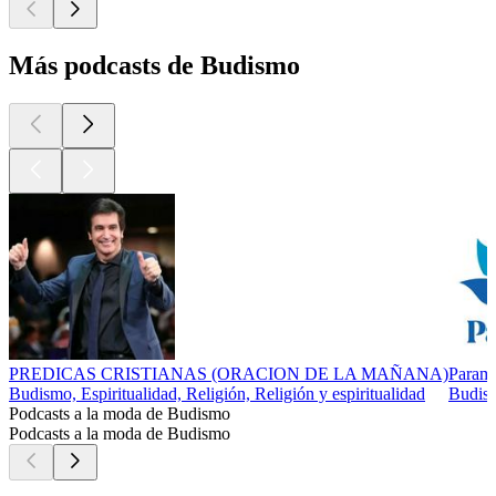
Más podcasts de Budismo
PREDICAS CRISTIANAS (ORACION DE LA MAÑANA)
Parami
Budismo, Espiritualidad, Religión, Religión y espiritualidad
Budism
Podcasts a la moda de Budismo
Podcasts a la moda de Budismo