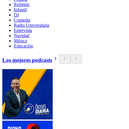
Religión
Infantil
DJ
Comedia
Radio Universitaria
Entrevista
Navidad
Música
Educación
Los mejores podcasts