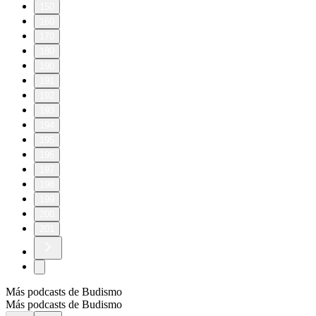
150
160
170
180
190
191
192
193
194
195
196
197
198
199
200
201
Más podcasts de Budismo
Más podcasts de Budismo