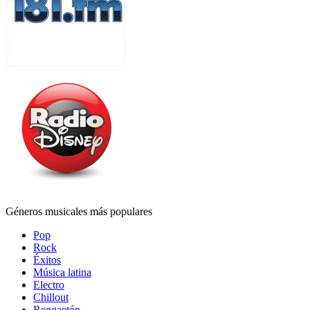
Géneros musicales más populares
Pop
Rock
Éxitos
Música latina
Electro
Chillout
Reggaetón