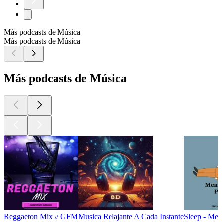
Más podcasts de Música
Más podcasts de Música
Más podcasts de Música
Reggaeton Mix // GFM
Musica Relajante A Cada Instante
Sleep - Mea