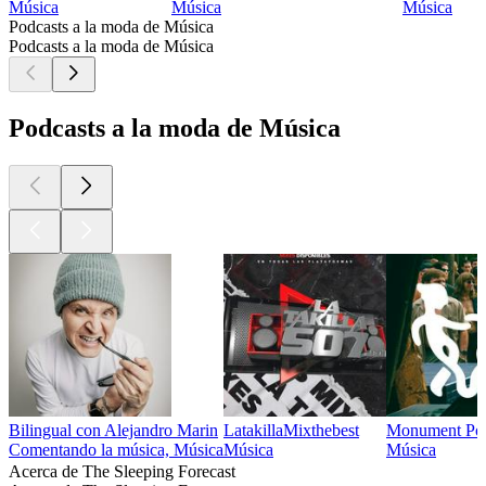
Música
Música
Música
Podcasts a la moda de Música
Podcasts a la moda de Música
Podcasts a la moda de Música
Bilingual con Alejandro Marin
LatakillaMixthebest
Monument Pod
Comentando la música, Música
Música
Música
Acerca de The Sleeping Forecast