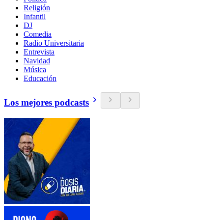
Religión
Infantil
DJ
Comedia
Radio Universitaria
Entrevista
Navidad
Música
Educación
Los mejores podcasts