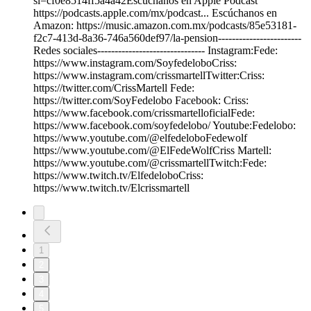
si=cf0e8514ff5a4a42Escúchanos en Apple Podcast
https://podcasts.apple.com/mx/podcast... Escúchanos en
Amazon: https://music.amazon.com.mx/podcasts/85e53181-
f2c7-413d-8a36-746a560def97/la-pension------------------------
Redes sociales------------------------------- Instagram:Fede:
https://www.instagram.com/SoyfedeloboCriss:
https://www.instagram.com/crissmartellTwitter:Criss:
https://twitter.com/CrissMartell Fede:
https://twitter.com/SoyFedelobo Facebook: Criss:
https://www.facebook.com/crissmartelloficialFede:
https://www.facebook.com/soyfedelobo/ Youtube:Fedelobo:
https://www.youtube.com/@elfedeloboFedewolf
https://www.youtube.com/@ElFedeWolfCriss Martell:
https://www.youtube.com/@crissmartellTwitch:Fede:
https://www.twitch.tv/ElfedeloboCriss:
https://www.twitch.tv/Elcrissmartell
1
2
3
4
5