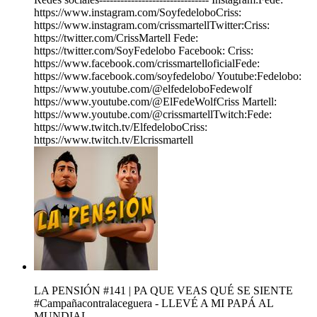
https://www.instagram.com/SoyfedeloboCriss:
https://www.instagram.com/crissmartellTwitter:Criss:
https://twitter.com/CrissMartell Fede:
https://twitter.com/SoyFedelobo Facebook: Criss:
https://www.facebook.com/crissmartelloficialFede:
https://www.facebook.com/soyfedelobo/ Youtube:Fedelobo:
https://www.youtube.com/@elfedeloboFedewolf
https://www.youtube.com/@ElFedeWolfCriss Martell:
https://www.youtube.com/@crissmartellTwitch:Fede:
https://www.twitch.tv/ElfedeloboCriss:
https://www.twitch.tv/Elcrissmartell
LA PENSIÓN #141 | PA QUE VEAS QUÉ SE SIENTE
#Campañacontralaceguera - LLEVÉ A MI PAPÁ AL
MUNDIAL