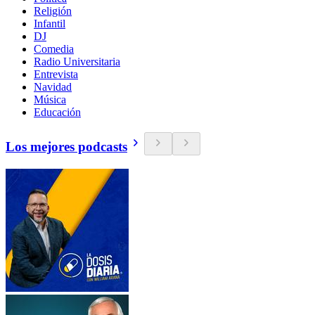
Religión
Infantil
DJ
Comedia
Radio Universitaria
Entrevista
Navidad
Música
Educación
Los mejores podcasts