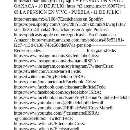
https://acortar.link/QEONQp🔴 LA PENSIÓN EN VIVO -
OAXACA - 10 DE JULIO: https://t3.arema.mx/e/16967?r=1
🟡 LA PENSIÓN EN VIVO - PUEBLA - 11 DE JULIO:
https://arema.mx/e/16847Escúchanos en Spotify:
https://open.spotify.com/show/2hIY32m7kl5mixXkwnjTBd?
si=cf0e8514ff5a4a42Escúchanos en Apple Podcast
https://podcasts.apple.com/mx/podcast... Escúchanos en
Amazon: https://music.amazon.com.mx/podcasts/85e53181-
f2c7-413d-8a36-746a560def97/la-pension------------------------
Redes sociales------------------------------- Instagram:Fede:
https://www.instagram.com/SoyfedeloboCriss:
https://www.instagram.com/crissmartellISRA:
https://www.instagram.com/soyisragram/Twitter:Criss:
https://twitter.com/CrissMartell Fede:
https://twitter.com/SoyFedelobo ISRA:
https://x.com/tomametenochFacebook: Criss:
https://www.facebook.com/crissmartelloficialFede:
https://www.facebook.com/soyfedelobo/ ISRA:
https://www.facebook.com/IsranoSoyChema/Youtube:Fedelobo
https://www.youtube.com/@elfedeloboFedewolf
https://www.youtube.com/@ElFedeWolfCriss Martell:
https://www.youtube.com/@crissmartellISRA:
@clinicadefutbol Twitch:Fede:
https://www.twitch.tv/ElfedeloboCriss:
https://www.twitch.tv/Elcrissmartell