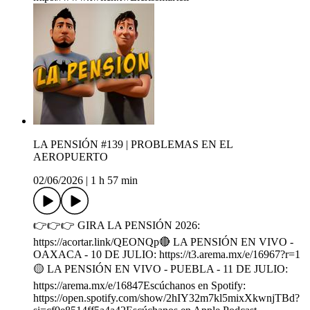
LA PENSIÓN #139 | PROBLEMAS EN EL
AEROPUERTO
02/06/2026
|
1 h 57 min
👉👉👉 GIRA LA PENSIÓN 2026:
https://acortar.link/QEONQp🔴 LA PENSIÓN EN VIVO -
OAXACA - 10 DE JULIO: https://t3.arema.mx/e/16967?r=1
🟡 LA PENSIÓN EN VIVO - PUEBLA - 11 DE JULIO:
https://arema.mx/e/16847Escúchanos en Spotify:
https://open.spotify.com/show/2hIY32m7kl5mixXkwnjTBd?