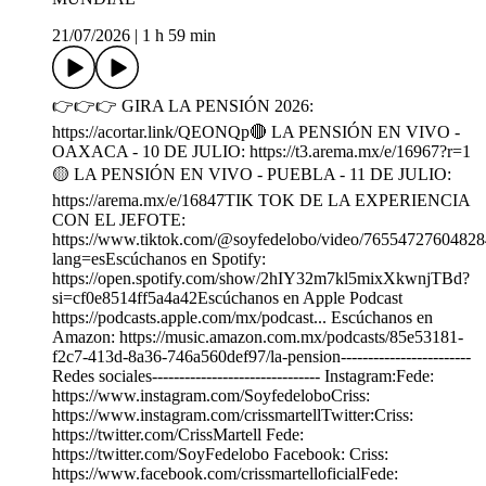
21/07/2026
|
1 h 59 min
👉👉👉 GIRA LA PENSIÓN 2026:
https://acortar.link/QEONQp🔴 LA PENSIÓN EN VIVO -
OAXACA - 10 DE JULIO: https://t3.arema.mx/e/16967?r=1
🟡 LA PENSIÓN EN VIVO - PUEBLA - 11 DE JULIO:
https://arema.mx/e/16847TIK TOK DE LA EXPERIENCIA
CON EL JEFOTE:
https://www.tiktok.com/@soyfedelobo/video/7655472760482
lang=esEscúchanos en Spotify:
https://open.spotify.com/show/2hIY32m7kl5mixXkwnjTBd?
si=cf0e8514ff5a4a42Escúchanos en Apple Podcast
https://podcasts.apple.com/mx/podcast... Escúchanos en
Amazon: https://music.amazon.com.mx/podcasts/85e53181-
f2c7-413d-8a36-746a560def97/la-pension------------------------
Redes sociales------------------------------- Instagram:Fede:
https://www.instagram.com/SoyfedeloboCriss:
https://www.instagram.com/crissmartellTwitter:Criss:
https://twitter.com/CrissMartell Fede:
https://twitter.com/SoyFedelobo Facebook: Criss:
https://www.facebook.com/crissmartelloficialFede: