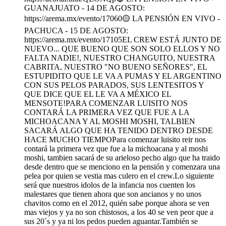
GUANAJUATO - 14 DE AGOSTO:
https://arema.mx/evento/17060🟡 LA PENSIÓN EN VIVO -
PACHUCA - 15 DE AGOSTO:
https://arema.mx/evento/17105EL CREW ESTÁ JUNTO DE
NUEVO... QUE BUENO QUE SON SOLO ELLOS Y NO
FALTA NADIE!, NUESTRO CHANGUITO, NUESTRA
CABRITA, NUESTRO "NO BUENO SEÑORES", EL
ESTUPIDITO QUE LE VA A PUMAS Y EL ARGENTINO
CON SUS PELOS PARADOS, SUS LENTESITOS Y
QUE DICE QUE EL LE VA A MÉXICO EL
MENSOTE!PARA COMENZAR LUISITO NOS
CONTARÁ LA PRIMERA VEZ QUE FUE A LA
MICHOACANA Y AL MOSHI MOSHI, TALBIEN
SACARÁ ALGO QUE HA TENIDO DENTRO DESDE
HACE MUCHO TIEMPOPara comenzar luisito reir nos
contará la primera vez que fue a la michoacana y al moshi
moshi, tambien sacará de su arieloso pecho algo que ha traido
desde dentro que se menciono en la pensión y comenzara una
pelea por quien se vestia mas culero en el crew.Lo siguiente
será que nuestros idolos de la infancia nos cuenten los
malestares que tienen ahora que son ancianos y no unos
chavitos como en el 2012, quién sabe porque ahora se ven
mas viejos y ya no son chistosos, a los 40 se ven peor que a
sus 20´s y ya ni los pedos pueden aguantar.También se