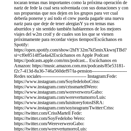
tocaran temas mas importantes como la próxima operación de
nariz de fede la cual sera solventada con sus donaciones y con
sus propuestas que nos dejen en los grupos para ver cual
debería ponerse y así todo el crew pueda pagarle una nueva
nariz para que deje de tener alergiasY ya en temas mas
aburridos y sin sentido también hablaremos de los mejores
viajes del w2m croif y de cuales son los que se vienen
próximamente para recordar viejos tiempos!Escúchanos en
Spotify:
https://open.spotify.com/show/2hIY32m7kl5mixXkwnjTBd?
si=cf0e8514ff5a4a42Escúchanos en Apple Podcast
https://podcasts.apple.com/mx/podcast... Escúchanos en
Amazon: https://music.amazon.com.mx/podcasts/85e53181-
f2c7-413d-8a36-746a560def97/la-pension------------------------
Redes sociales------------------------------- Instagram:Fede:
https://www.instagram.com/SoyfedeloboCriss:
https://www.instagram.com/crissmartellWero:
https://www.instagram.com/wereverwero/Gabo:
https://www.instagram.com/werevertumorro/Luis:
https://www.instagram.com/luisitoreyfotosISRA:
https://www.instagram.com/soyisragram/Twitter:Criss:
https://twitter.com/CrissMartell Fede:
https://twitter.com/SoyFedelobo Wero:
https://twitter.com/WereverweroGabo:
https://twitter.com/werevertumorroLuis: