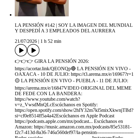
LA PENSIÓN #142 | SOY LA IMAGEN DEL MUNDIAL
Y DESPEDÍ A 3 EMPLEADOS DEL AURRERA
21/07/2026
|
1 h 52 min
👉👉👉 GIRA LA PENSIÓN 2026:
https://acortar.link/QEONQp🔴 LA PENSIÓN EN VIVO -
OAXACA - 10 DE JULIO: https://t3.arema.mx/e/16967?r=1
🟡 LA PENSIÓN EN VIVO - PUEBLA - 11 DE JULIO:
https://arema.mx/e/16847VIDEO ORIGINAL DEL MEME
DE FEDE CON LA BANDERA:
https://www.youtube.com/watch?
v=z_VwsdMnQLcEscúchanos en Spotify:
https://open.spotify.com/show/2hIY32m7kl5mixXkwnjTBd?
si=cf0e8514ff5a4a42Escúchanos en Apple Podcast
https://podcasts.apple.com/mx/podcast... Escúchanos en
Amazon: https://music.amazon.com.mx/podcasts/85e53181-
f2c7-413d-8a36-746a560def97/la-pension------------------------
Redes sociales------------------------------- Instagram:Fede: