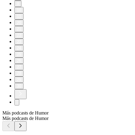
9
10
11
20
21
22
23
24
25
26
27
28
29
30
Más podcasts de Humor
Más podcasts de Humor