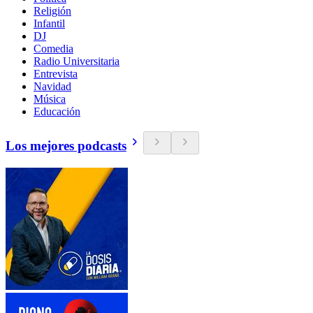
Religión
Infantil
DJ
Comedia
Radio Universitaria
Entrevista
Navidad
Música
Educación
Los mejores podcasts