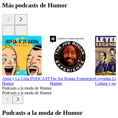
Más podcasts de Humor
Aleja y La Grúa PODCAST
The Joe Rogan Experience
Leyendas Leg
Humor
Humor
Cultura y soc
Podcasts a la moda de Humor
Podcasts a la moda de Humor
Podcasts a la moda de Humor