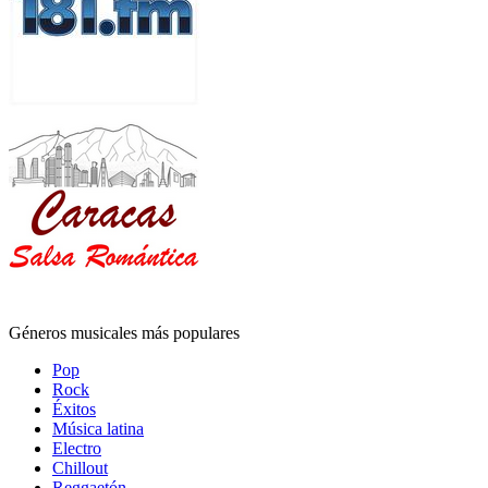
Géneros musicales más populares
Pop
Rock
Éxitos
Música latina
Electro
Chillout
Reggaetón