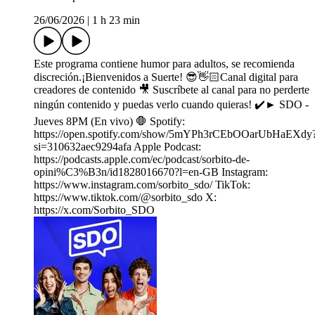
26/06/2026
|
1 h 23 min
Este programa contiene humor para adultos, se recomienda
discreción.¡Bienvenidos a Suerte! 😎👋🏻Canal digital para
creadores de contenido 🎥 Suscríbete al canal para no perderte
ningún contenido y puedas verlo cuando quieras! ✔️► SDO -
Jueves 8PM (En vivo) 🛑 Spotify:
⁠https://open.spotify.com/show/5mYPh3rCEbOOarUbHaEXdy
si=310632aec9294afa Apple Podcast:
⁠https://podcasts.apple.com/ec/podcast/sorbito-de-
opini%C3%B3n/id1828016670?l=en-GB Instagram:
⁠https://www.instagram.com/sorbito_sdo/ TikTok:
⁠https://www.tiktok.com/@sorbito_sdo X:
⁠https://x.com/Sorbito_SDO