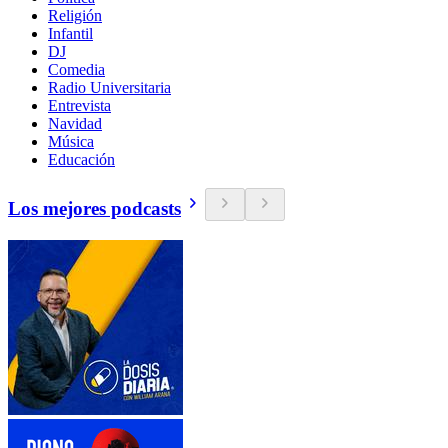
Religión
Infantil
DJ
Comedia
Radio Universitaria
Entrevista
Navidad
Música
Educación
Los mejores podcasts