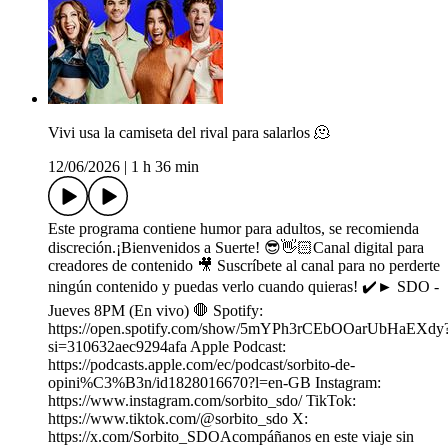
Vivi usa la camiseta del rival para salarlos 🫠
12/06/2026
|
1 h 36 min
Este programa contiene humor para adultos, se recomienda
discreción.¡Bienvenidos a Suerte! 😎👋🏻Canal digital para
creadores de contenido 🎥 Suscríbete al canal para no perderte
ningún contenido y puedas verlo cuando quieras! ✔️► SDO -
Jueves 8PM (En vivo) 🛑 Spotify:
⁠https://open.spotify.com/show/5mYPh3rCEbOOarUbHaEXdy
si=310632aec9294afa Apple Podcast:
⁠https://podcasts.apple.com/ec/podcast/sorbito-de-
opini%C3%B3n/id1828016670?l=en-GB Instagram:
⁠https://www.instagram.com/sorbito_sdo/ TikTok:
⁠https://www.tiktok.com/@sorbito_sdo X:
⁠https://x.com/Sorbito_SDOAcompáñanos en este viaje sin