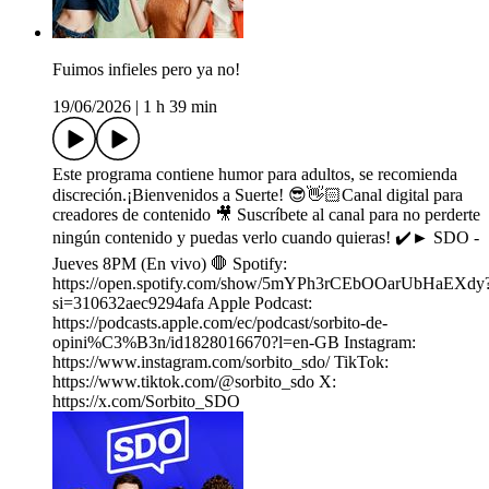
Fuimos infieles pero ya no!
19/06/2026
|
1 h 39 min
Este programa contiene humor para adultos, se recomienda
discreción.¡Bienvenidos a Suerte! 😎👋🏻Canal digital para
creadores de contenido 🎥 Suscríbete al canal para no perderte
ningún contenido y puedas verlo cuando quieras! ✔️► SDO -
Jueves 8PM (En vivo) 🛑 Spotify:
⁠https://open.spotify.com/show/5mYPh3rCEbOOarUbHaEXdy
si=310632aec9294afa Apple Podcast:
⁠https://podcasts.apple.com/ec/podcast/sorbito-de-
opini%C3%B3n/id1828016670?l=en-GB Instagram:
⁠https://www.instagram.com/sorbito_sdo/ TikTok:
⁠https://www.tiktok.com/@sorbito_sdo X:
⁠https://x.com/Sorbito_SDO