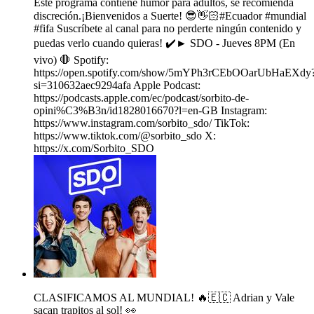
Este programa contiene humor para adultos, se recomienda
discreción.¡Bienvenidos a Suerte! 😎👋🏻#Ecuador #mundial
#fifa Suscríbete al canal para no perderte ningún contenido y
puedas verlo cuando quieras! ✔️► SDO - Jueves 8PM (En
vivo) 🛑 Spotify:
⁠https://open.spotify.com/show/5mYPh3rCEbOOarUbHaEXdy
si=310632aec9294afa Apple Podcast:
⁠https://podcasts.apple.com/ec/podcast/sorbito-de-
opini%C3%B3n/id1828016670?l=en-GB Instagram:
⁠https://www.instagram.com/sorbito_sdo/ TikTok:
⁠https://www.tiktok.com/@sorbito_sdo X:
⁠https://x.com/Sorbito_SDO
CLASIFICAMOS AL MUNDIAL! 🔥🇪🇨 Adrian y Vale
sacan trapitos al sol! 👀