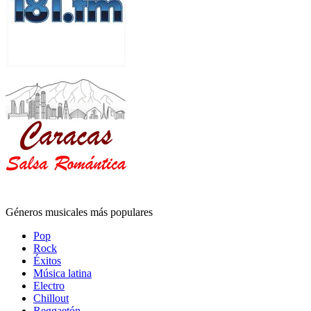
Géneros musicales más populares
Pop
Rock
Éxitos
Música latina
Electro
Chillout
Reggaetón