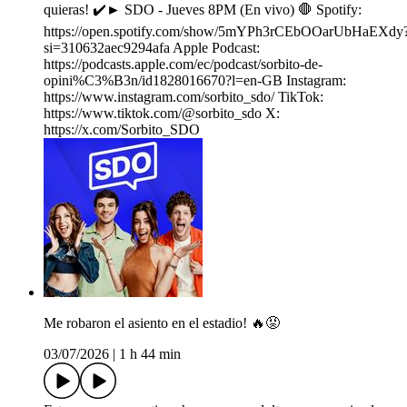
quieras! ✔️► SDO - Jueves 8PM (En vivo) 🛑 Spotify:
⁠https://open.spotify.com/show/5mYPh3rCEbOOarUbHaEXdy
si=310632aec9294afa Apple Podcast:
⁠https://podcasts.apple.com/ec/podcast/sorbito-de-
opini%C3%B3n/id1828016670?l=en-GB Instagram:
⁠https://www.instagram.com/sorbito_sdo/ TikTok:
⁠https://www.tiktok.com/@sorbito_sdo X:
⁠https://x.com/Sorbito_SDO
Me robaron el asiento en el estadio! 🔥😡
03/07/2026
|
1 h 44 min