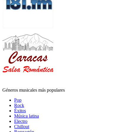
Géneros musicales más populares
Pop
Rock
Éxitos
Música latina
Electro
Chillout
Reggaetón