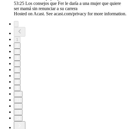
53:25 Los consejos que Fer le daría a una mujer que quiere
ser mamá sin renunciar a su carrera
Hosted on Acast. See acast.com/privacy for more information.
1
2
3
4
5
6
7
8
9
10
11
12
13
14