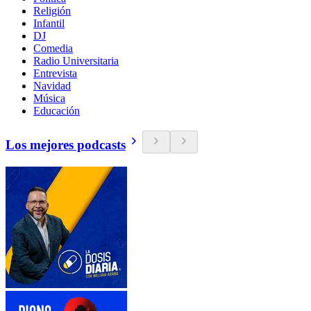
Religión
Infantil
DJ
Comedia
Radio Universitaria
Entrevista
Navidad
Música
Educación
Los mejores podcasts