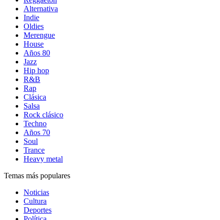
Alternativa
Indie
Oldies
Merengue
House
Años 80
Jazz
Hip hop
R&B
Rap
Clásica
Salsa
Rock clásico
Techno
Años 70
Soul
Trance
Heavy metal
Temas más populares
Noticias
Cultura
Deportes
Política