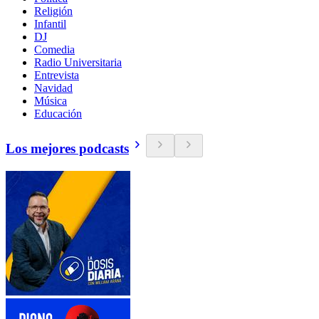
Religión
Infantil
DJ
Comedia
Radio Universitaria
Entrevista
Navidad
Música
Educación
Los mejores podcasts