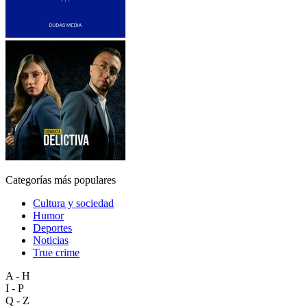
Categorías más populares
Cultura y sociedad
Humor
Deportes
Noticias
True crime
A - H
I - P
Q - Z