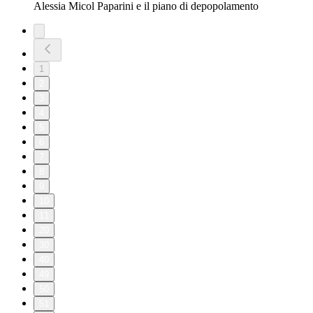
Alessia Micol Paparini e il piano di depopolamento
1
2
3
4
5
6
7
8
9
10
11
20
30
40
49
50
51