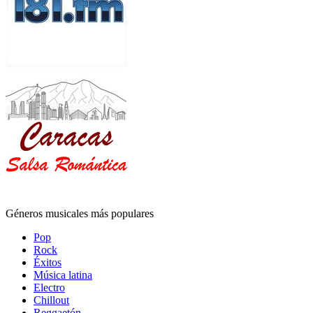
Géneros musicales más populares
Pop
Rock
Éxitos
Música latina
Electro
Chillout
Reggaetón