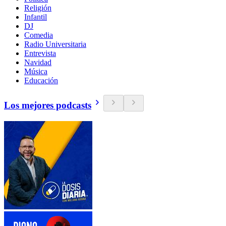
Religión
Infantil
DJ
Comedia
Radio Universitaria
Entrevista
Navidad
Música
Educación
Los mejores podcasts