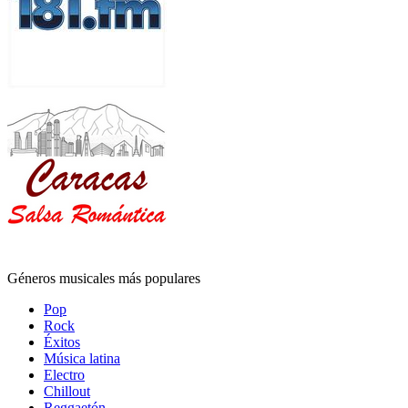
Géneros musicales más populares
Pop
Rock
Éxitos
Música latina
Electro
Chillout
Reggaetón