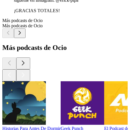
sigueme en instagram: @erick-pipa
¡GRACIAS TOTALES!
Más podcasts de Ocio
Más podcasts de Ocio
Más podcasts de Ocio
Historias Para Antes De Dormir
Geek Punch
El Podcast d