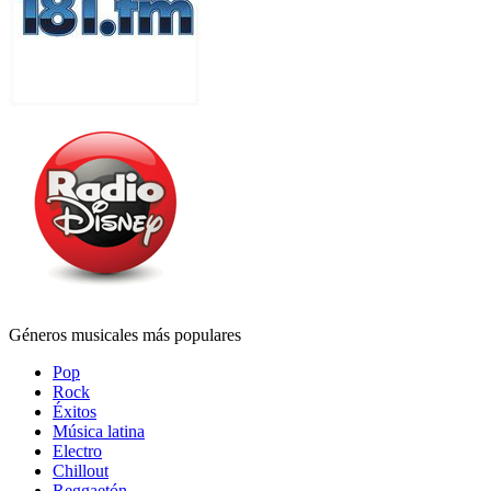
Géneros musicales más populares
Pop
Rock
Éxitos
Música latina
Electro
Chillout
Reggaetón