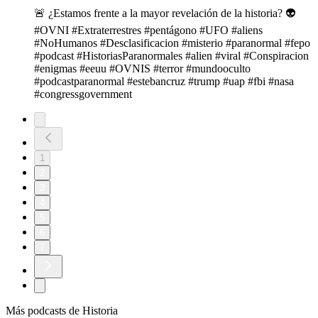
🚨 ¿Estamos frente a la mayor revelación de la historia? 👽
#OVNI #Extraterrestres #pentágono #UFO #aliens
#NoHumanos #Desclasificacion #misterio #paranormal #fepo
#podcast #HistoriasParanormales #alien #viral #Conspiracion
#enigmas #eeuu #OVNIS #terror #mundooculto
#podcastparanormal #estebancruz #trump #uap #fbi #nasa
#congressgovernment
1
2
3
4
5
6
7
Más podcasts de Historia