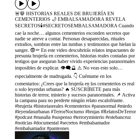
🚨💀 HISTORIAS REALES DE BRUJERÍA EN
CEMENTERIOS 🌙 EMBALSAMADORA REVELA
SECRETOS🕯️#SECRETOSEMBALSAMADORA Cuando
cae la noche… algunos cementerios esconden secretos que
nadie se atreve a contar. Personas desaparecidas, rituales
extraños, sombras entre las tumbas y testimonios que hielan la
sangre. 😨⚰️ En este video descubrirás relatos impactantes de
presunta brujería en cementerios, historias reales contadas por
testigos que aseguran haber vivido experiencias paranormales
imposibles de explicar. 👁️‍🗨️🔮 ⚠️ No veas esto solo…
especialmente de madrugada. 👇 Cuéntame en los
comentarios: ¿Crees que la brujería en los cementerios es real
o solo leyendas urbanas? 🔥 SUSCRÍBETE para más
historias de terror, misterio y sucesos paranormales. 📌 Activa
la campana para no perderte ningún relato escalofriante.
#brujeria #historiasreales #cementerios #paranormal #miedo
#leyendasurbanas #TerrorNocturno #brujas #RelatosDeTerror
#podcast #masalla #suspenso #terrorymisterio #estebancruz
#noticias #documental #secretos #embalsamador
#embalsamador #panteones