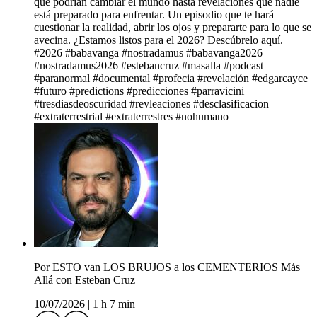
que podrían cambiar el mundo hasta revelaciones que nadie
está preparado para enfrentar. Un episodio que te hará
cuestionar la realidad, abrir los ojos y prepararte para lo que se
avecina. ¿Estamos listos para el 2026? Descúbrelo aquí.
#2026 #babavanga #nostradamus #babavanga2026
#nostradamus2026 #estebancruz #masalla #podcast
#paranormal #documental #profecia #revelación #edgarcayce
#futuro #predictions #predicciones #parravicini
#tresdiasdeoscuridad #revleaciones #desclasificacion
#extraterrestrial #extraterrestres #nohumano
Por ESTO van LOS BRUJOS a los CEMENTERIOS Más
Allá con Esteban Cruz
10/07/2026
|
1 h 7 min