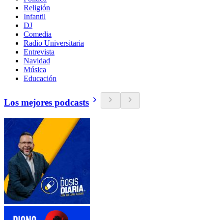
Religión
Infantil
DJ
Comedia
Radio Universitaria
Entrevista
Navidad
Música
Educación
Los mejores podcasts