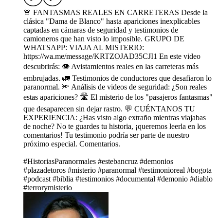
🚨 FANTASMAS REALES EN CARRETERAS Desde la
clásica "Dama de Blanco" hasta apariciones inexplicables
captadas en cámaras de seguridad y testimonios de
camioneros que han visto lo imposible. GRUPO DE
WHATSAPP: VIAJA AL MISTERIO:
https://wa.me/message/KRTZOJAD35CJI1 En este video
descubrirás: 👁️ Avistamientos reales en las carreteras más
embrujadas. 🚛 Testimonios de conductores que desafiaron lo
paranormal. 🔦 Análisis de videos de seguridad: ¿Son reales
estas apariciones? 🛣️ El misterio de los "pasajeros fantasmas"
que desaparecen sin dejar rastro. 💬 CUÉNTANOS TU
EXPERIENCIA: ¿Has visto algo extraño mientras viajabas
de noche? No te guardes tu historia, ¡queremos leerla en los
comentarios! Tu testimonio podría ser parte de nuestro
próximo especial. Comentarios.
#HistoriasParanormales #estebancruz #demonios
#plazadetoros #misterio #paranormal #testimonioreal #bogota
#podcast #biblia #testimonios #documental #demonio #diablo
#terrorymisterio