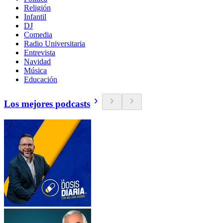
Religión
Infantil
DJ
Comedia
Radio Universitaria
Entrevista
Navidad
Música
Educación
Los mejores podcasts