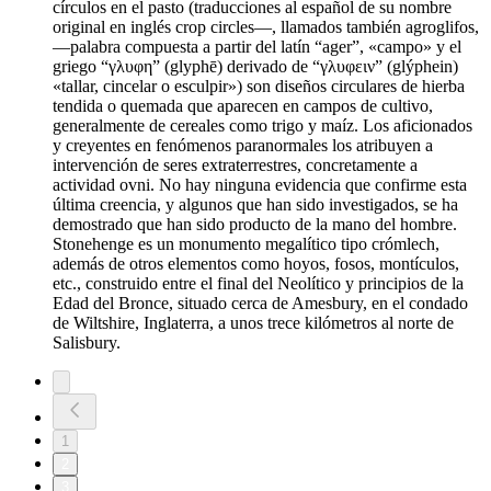
círculos en el pasto (traducciones al español de su nombre
original en inglés crop circles—, llamados también agroglifos,
—palabra compuesta a partir del latín “ager”, «campo» y el
griego “γλυφη” (glyphē) derivado de “γλυφειν” (glýphein)
«tallar, cincelar o esculpir») son diseños circulares de hierba
tendida o quemada que aparecen en campos de cultivo,
generalmente de cereales como trigo y maíz. Los aficionados
y creyentes en fenómenos paranormales los atribuyen a
intervención de seres extraterrestres, concretamente a
actividad ovni. No hay ninguna evidencia que confirme esta
última creencia, y algunos que han sido investigados, se ha
demostrado que han sido producto de la mano del hombre.
Stonehenge es un monumento megalítico tipo crómlech,
además de otros elementos como hoyos, fosos, montículos,
etc., construido entre el final del Neolítico y principios de la
Edad del Bronce, situado cerca de Amesbury, en el condado
de Wiltshire, Inglaterra, a unos trece kilómetros al norte de
Salisbury.
1
2
3