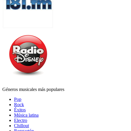
Géneros musicales más populares
Pop
Rock
Éxitos
Música latina
Electro
Chillout
Reggaetón