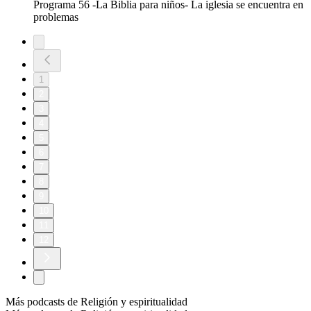
Programa 56 -La Biblia para niños- La iglesia se encuentra en
problemas
1
2
3
4
5
6
7
8
9
10
11
12
Más podcasts de Religión y espiritualidad