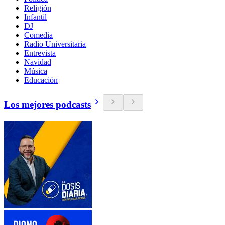
Religión
Infantil
DJ
Comedia
Radio Universitaria
Entrevista
Navidad
Música
Educación
Los mejores podcasts