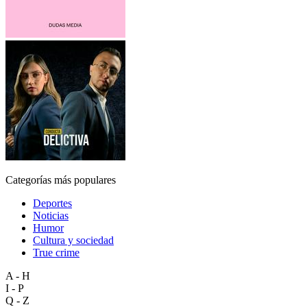
Categorías más populares
Deportes
Noticias
Humor
Cultura y sociedad
True crime
A - H
I - P
Q - Z