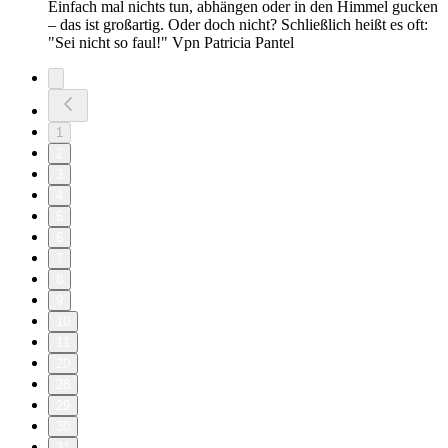
Einfach mal nichts tun, abhängen oder in den Himmel gucken
– das ist großartig. Oder doch nicht? Schließlich heißt es oft:
"Sei nicht so faul!" Vpn Patricia Pantel
1
2
3
4
5
6
7
8
9
10
11
20
28
29
30
31