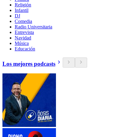
Religión
Infantil
DJ
Comedia
Radio Universitaria
Entrevista
Navidad
Música
Educación
Los mejores podcasts