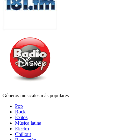
Géneros musicales más populares
Pop
Rock
Éxitos
Música latina
Electro
Chillout
Reggaetón