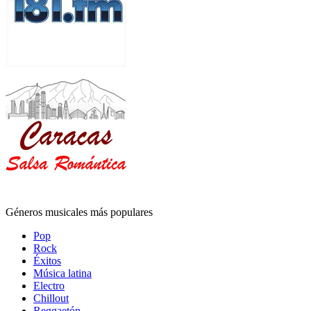
Géneros musicales más populares
Pop
Rock
Éxitos
Música latina
Electro
Chillout
Reggaetón