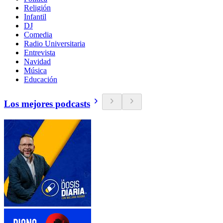
Religión
Infantil
DJ
Comedia
Radio Universitaria
Entrevista
Navidad
Música
Educación
Los mejores podcasts