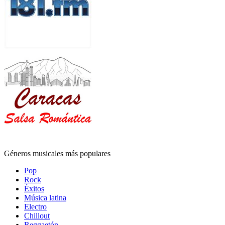
Géneros musicales más populares
Pop
Rock
Éxitos
Música latina
Electro
Chillout
Reggaetón