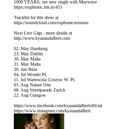
1000 YEARS, our new single with Maywave
https://euphonic.lnk.to/453
Tracklist for this show at
https://soundcloud.com/euphonicsessions
Next Live Gigs - more details at
http://www.kyauandalbert.com
02. May Hamburg
23. May Dublin
30. May Malta
31. May Malta
20. Jun Ibiza
04. Jul Wronki PL
11. Jul Wartownia Gorzow W. PL
01. Aug Nature One
08. Aug Streetparade Zurich
22. Aug Glasgow
https://www.facebook.com/kyauandalbertofficial
https://www.instagram.com/kyauandalbert