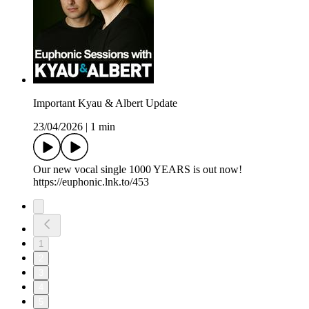
Important Kyau & Albert Update
23/04/2026
|
1 min
Our new vocal single 1000 YEARS is out now!
https://euphonic.lnk.to/453
1
2
3
4
5