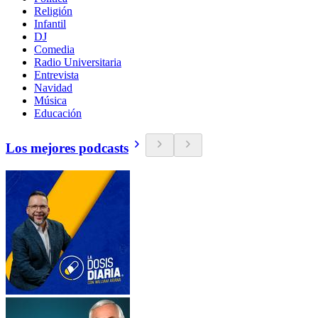
Religión
Infantil
DJ
Comedia
Radio Universitaria
Entrevista
Navidad
Música
Educación
Los mejores podcasts