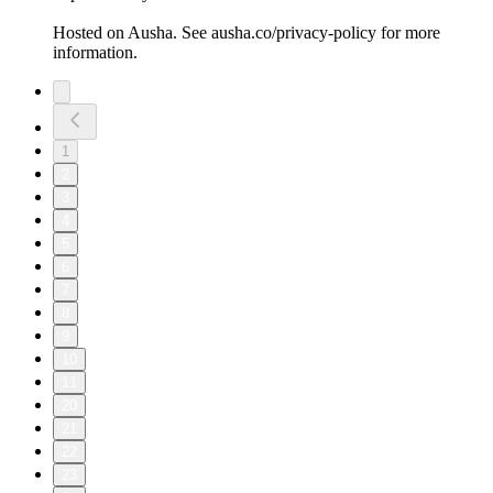
Hosted on Ausha. See ausha.co/privacy-policy for more
information.
1
2
3
4
5
6
7
8
9
10
11
20
21
22
23