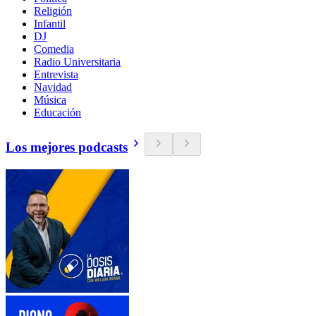
Religión
Infantil
DJ
Comedia
Radio Universitaria
Entrevista
Navidad
Música
Educación
Los mejores podcasts