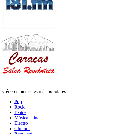
Géneros musicales más populares
Pop
Rock
Éxitos
Música latina
Electro
Chillout
Reggaetón