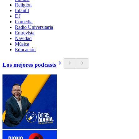
Religión
Infantil
DJ
Comedia
Radio Universitaria
Entrevista
Navidad
Música
Educación
Los mejores podcasts