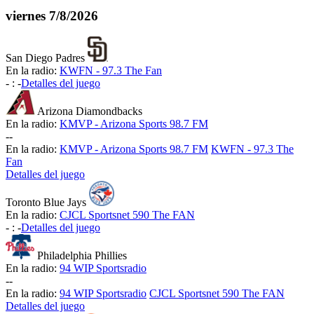
viernes
7/8/2026
San Diego Padres
En la radio:
KWFN - 97.3 The Fan
-
:
-
Detalles del juego
Arizona Diamondbacks
En la radio:
KMVP - Arizona Sports 98.7 FM
-
-
En la radio:
KMVP - Arizona Sports 98.7 FM
KWFN - 97.3 The
Fan
Detalles del juego
Toronto Blue Jays
En la radio:
CJCL Sportsnet 590 The FAN
-
:
-
Detalles del juego
Philadelphia Phillies
En la radio:
94 WIP Sportsradio
-
-
En la radio:
94 WIP Sportsradio
CJCL Sportsnet 590 The FAN
Detalles del juego