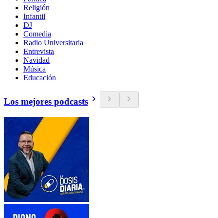
Religión
Infantil
DJ
Comedia
Radio Universitaria
Entrevista
Navidad
Música
Educación
Los mejores podcasts