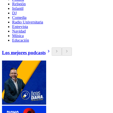
Religión
Infantil
DJ
Comedia
Radio Universitaria
Entrevista
Navidad
Música
Educación
Los mejores podcasts