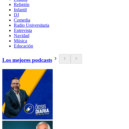
Religión
Infantil
DJ
Comedia
Radio Universitaria
Entrevista
Navidad
Música
Educación
Los mejores podcasts