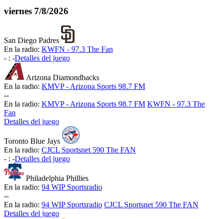
viernes
7/8/2026
San Diego Padres
En la radio:
KWFN - 97.3 The Fan
-
:
-
Detalles del juego
Arizona Diamondbacks
En la radio:
KMVP - Arizona Sports 98.7 FM
-
-
En la radio:
KMVP - Arizona Sports 98.7 FM
KWFN - 97.3 The
Fan
Detalles del juego
Toronto Blue Jays
En la radio:
CJCL Sportsnet 590 The FAN
-
:
-
Detalles del juego
Philadelphia Phillies
En la radio:
94 WIP Sportsradio
-
-
En la radio:
94 WIP Sportsradio
CJCL Sportsnet 590 The FAN
Detalles del juego