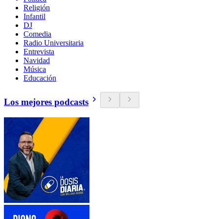
Religión
Infantil
DJ
Comedia
Radio Universitaria
Entrevista
Navidad
Música
Educación
Los mejores podcasts