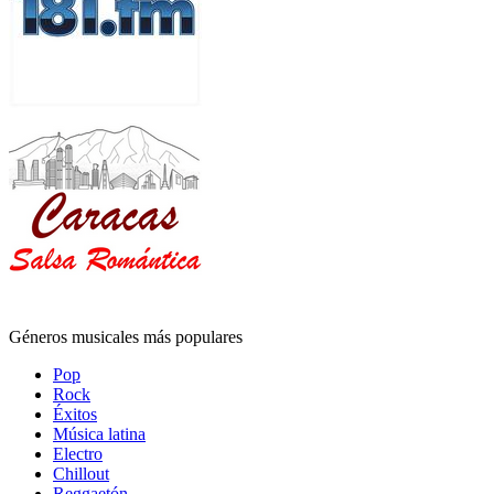
Géneros musicales más populares
Pop
Rock
Éxitos
Música latina
Electro
Chillout
Reggaetón