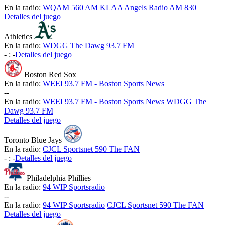
En la radio:
WQAM 560 AM
KLAA Angels Radio AM 830
Detalles del juego
Athletics
En la radio:
WDGG The Dawg 93.7 FM
-
:
-
Detalles del juego
Boston Red Sox
En la radio:
WEEI 93.7 FM - Boston Sports News
-
-
En la radio:
WEEI 93.7 FM - Boston Sports News
WDGG The
Dawg 93.7 FM
Detalles del juego
Toronto Blue Jays
En la radio:
CJCL Sportsnet 590 The FAN
-
:
-
Detalles del juego
Philadelphia Phillies
En la radio:
94 WIP Sportsradio
-
-
En la radio:
94 WIP Sportsradio
CJCL Sportsnet 590 The FAN
Detalles del juego