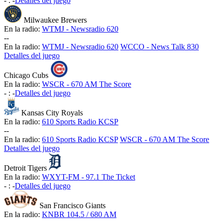
-
:
-
Detalles del juego
Milwaukee Brewers
En la radio:
WTMJ - Newsradio 620
-
-
En la radio:
WTMJ - Newsradio 620
WCCO - News Talk 830
Detalles del juego
Chicago Cubs
En la radio:
WSCR - 670 AM The Score
-
:
-
Detalles del juego
Kansas City Royals
En la radio:
610 Sports Radio KCSP
-
-
En la radio:
610 Sports Radio KCSP
WSCR - 670 AM The Score
Detalles del juego
Detroit Tigers
En la radio:
WXYT-FM - 97.1 The Ticket
-
:
-
Detalles del juego
San Francisco Giants
En la radio:
KNBR 104.5 / 680 AM