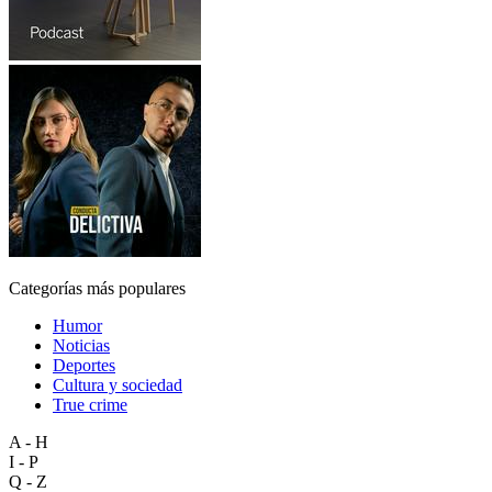
Categorías más populares
Humor
Noticias
Deportes
Cultura y sociedad
True crime
A - H
I - P
Q - Z