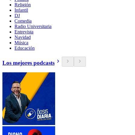
Religión
Infantil
DJ
Comedia
Radio Universitaria
Entrevista
Navidad
Música
Educación
Los mejores podcasts