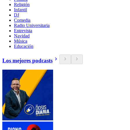
Religión
Infantil
DJ
Comedia
Radio Universitaria
Entrevista
Navidad
Música
Educación
Los mejores podcasts