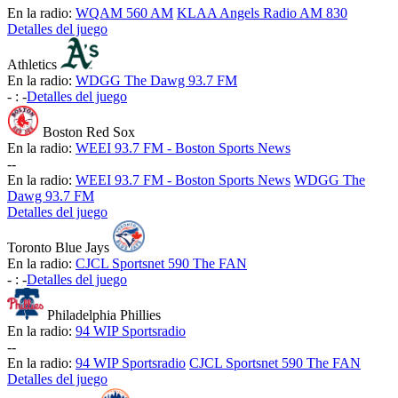
En la radio:
WQAM 560 AM
KLAA Angels Radio AM 830
Detalles del juego
Athletics
En la radio:
WDGG The Dawg 93.7 FM
-
:
-
Detalles del juego
Boston Red Sox
En la radio:
WEEI 93.7 FM - Boston Sports News
-
-
En la radio:
WEEI 93.7 FM - Boston Sports News
WDGG The
Dawg 93.7 FM
Detalles del juego
Toronto Blue Jays
En la radio:
CJCL Sportsnet 590 The FAN
-
:
-
Detalles del juego
Philadelphia Phillies
En la radio:
94 WIP Sportsradio
-
-
En la radio:
94 WIP Sportsradio
CJCL Sportsnet 590 The FAN
Detalles del juego