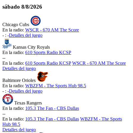
sábado
8/8/2026
Chicago Cubs
En la radio:
WSCR - 670 AM The Score
-
:
-
Detalles del juego
Kansas City Royals
En la radio:
610 Sports Radio KCSP
-
-
En la radio:
610 Sports Radio KCSP
WSCR - 670 AM The Score
Detalles del juego
Baltimore Orioles
En la radio:
WBZFM - The Sports Hub 98.5
-
:
-
Detalles del juego
Texas Rangers
En la radio:
105.3 The Fan - CBS Dallas
-
-
En la radio:
105.3 The Fan - CBS Dallas
WBZFM - The Sports
Hub 98.5
Detalles del juego