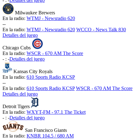
-
:
-
Detalles del juego
Milwaukee Brewers
En la radio:
WTMJ - Newsradio 620
-
-
En la radio:
WTMJ - Newsradio 620
WCCO - News Talk 830
Detalles del juego
Chicago Cubs
En la radio:
WSCR - 670 AM The Score
-
:
-
Detalles del juego
Kansas City Royals
En la radio:
610 Sports Radio KCSP
-
-
En la radio:
610 Sports Radio KCSP
WSCR - 670 AM The Score
Detalles del juego
Detroit Tigers
En la radio:
WXYT-FM - 97.1 The Ticket
-
:
-
Detalles del juego
San Francisco Giants
En la radio:
KNBR 104.5 / 680 AM