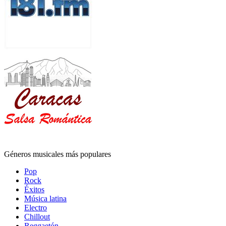
Géneros musicales más populares
Pop
Rock
Éxitos
Música latina
Electro
Chillout
Reggaetón