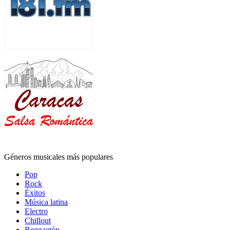
Géneros musicales más populares
Pop
Rock
Éxitos
Música latina
Electro
Chillout
Reggaetón