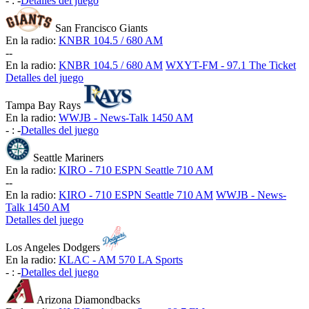
-
:
-
Detalles del juego
San Francisco Giants
En la radio:
KNBR 104.5 / 680 AM
-
-
En la radio:
KNBR 104.5 / 680 AM
WXYT-FM - 97.1 The Ticket
Detalles del juego
Tampa Bay Rays
En la radio:
WWJB - News-Talk 1450 AM
-
:
-
Detalles del juego
Seattle Mariners
En la radio:
KIRO - 710 ESPN Seattle 710 AM
-
-
En la radio:
KIRO - 710 ESPN Seattle 710 AM
WWJB - News-
Talk 1450 AM
Detalles del juego
Los Angeles Dodgers
En la radio:
KLAC - AM 570 LA Sports
-
:
-
Detalles del juego
Arizona Diamondbacks