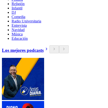
Religión
Infantil
DJ
Comedia
Radio Universitaria
Entrevista
Navidad
Música
Educación
Los mejores podcasts