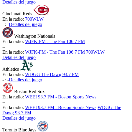
Detalles del juego
Cincinnati Reds
En la radio:
700WLW
-
:
-
Detalles del juego
Washington Nationals
En la radio:
WJFK-FM - The Fan 106.7 FM
-
-
En la radio:
WJFK-FM - The Fan 106.7 FM
700WLW
Detalles del juego
Athletics
En la radio:
WDGG The Dawg 93.7 FM
-
:
-
Detalles del juego
Boston Red Sox
En la radio:
WEEI 93.7 FM - Boston Sports News
-
-
En la radio:
WEEI 93.7 FM - Boston Sports News
WDGG The
Dawg 93.7 FM
Detalles del juego
Toronto Blue Jays