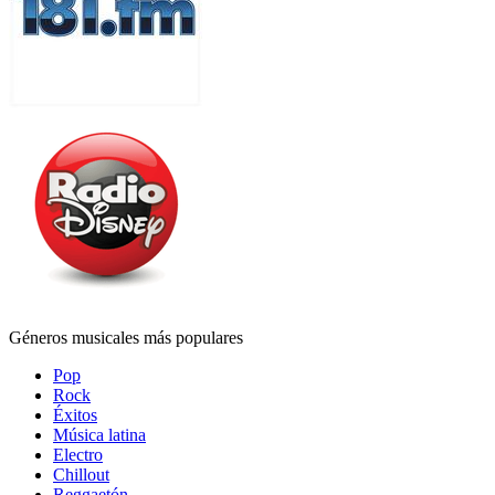
Géneros musicales más populares
Pop
Rock
Éxitos
Música latina
Electro
Chillout
Reggaetón