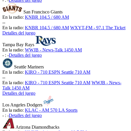
-
:
-
Detalles del juego
San Francisco Giants
En la radio:
KNBR 104.5 / 680 AM
-
-
En la radio:
KNBR 104.5 / 680 AM
WXYT-FM - 97.1 The Ticket
Detalles del juego
Tampa Bay Rays
En la radio:
WWJB - News-Talk 1450 AM
-
:
-
Detalles del juego
Seattle Mariners
En la radio:
KIRO - 710 ESPN Seattle 710 AM
-
-
En la radio:
KIRO - 710 ESPN Seattle 710 AM
WWJB - News-
Talk 1450 AM
Detalles del juego
Los Angeles Dodgers
En la radio:
KLAC - AM 570 LA Sports
-
:
-
Detalles del juego
Arizona Diamondbacks