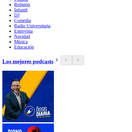
Religión
Infantil
DJ
Comedia
Radio Universitaria
Entrevista
Navidad
Música
Educación
Los mejores podcasts