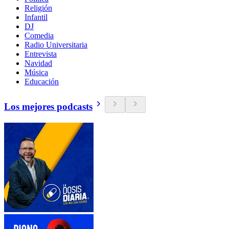
Religión
Infantil
DJ
Comedia
Radio Universitaria
Entrevista
Navidad
Música
Educación
Los mejores podcasts