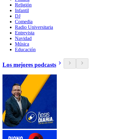
Religión
Infantil
DJ
Comedia
Radio Universitaria
Entrevista
Navidad
Música
Educación
Los mejores podcasts