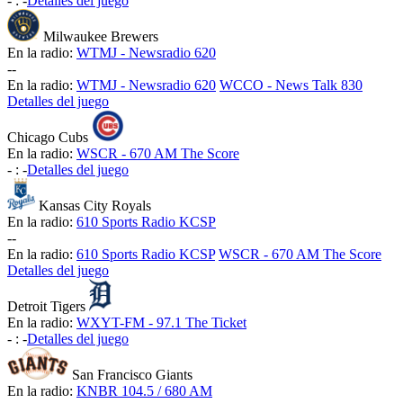
-
:
-
Detalles del juego
Milwaukee Brewers
En la radio:
WTMJ - Newsradio 620
-
-
En la radio:
WTMJ - Newsradio 620
WCCO - News Talk 830
Detalles del juego
Chicago Cubs
En la radio:
WSCR - 670 AM The Score
-
:
-
Detalles del juego
Kansas City Royals
En la radio:
610 Sports Radio KCSP
-
-
En la radio:
610 Sports Radio KCSP
WSCR - 670 AM The Score
Detalles del juego
Detroit Tigers
En la radio:
WXYT-FM - 97.1 The Ticket
-
:
-
Detalles del juego
San Francisco Giants
En la radio:
KNBR 104.5 / 680 AM