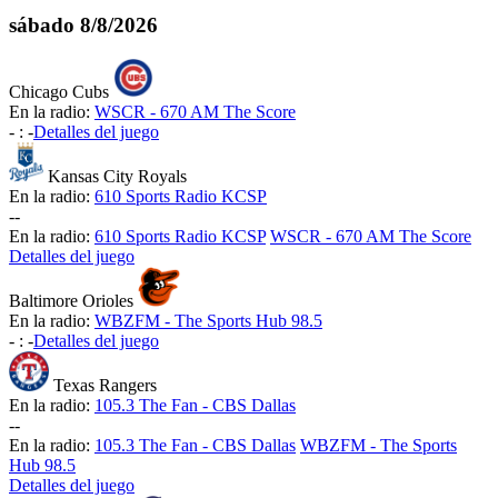
sábado
8/8/2026
Chicago Cubs
En la radio:
WSCR - 670 AM The Score
-
:
-
Detalles del juego
Kansas City Royals
En la radio:
610 Sports Radio KCSP
-
-
En la radio:
610 Sports Radio KCSP
WSCR - 670 AM The Score
Detalles del juego
Baltimore Orioles
En la radio:
WBZFM - The Sports Hub 98.5
-
:
-
Detalles del juego
Texas Rangers
En la radio:
105.3 The Fan - CBS Dallas
-
-
En la radio:
105.3 The Fan - CBS Dallas
WBZFM - The Sports
Hub 98.5
Detalles del juego