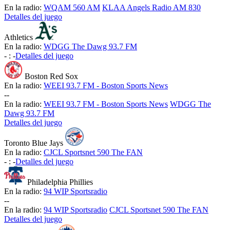
En la radio:
WQAM 560 AM
KLAA Angels Radio AM 830
Detalles del juego
Athletics
En la radio:
WDGG The Dawg 93.7 FM
-
:
-
Detalles del juego
Boston Red Sox
En la radio:
WEEI 93.7 FM - Boston Sports News
-
-
En la radio:
WEEI 93.7 FM - Boston Sports News
WDGG The
Dawg 93.7 FM
Detalles del juego
Toronto Blue Jays
En la radio:
CJCL Sportsnet 590 The FAN
-
:
-
Detalles del juego
Philadelphia Phillies
En la radio:
94 WIP Sportsradio
-
-
En la radio:
94 WIP Sportsradio
CJCL Sportsnet 590 The FAN
Detalles del juego