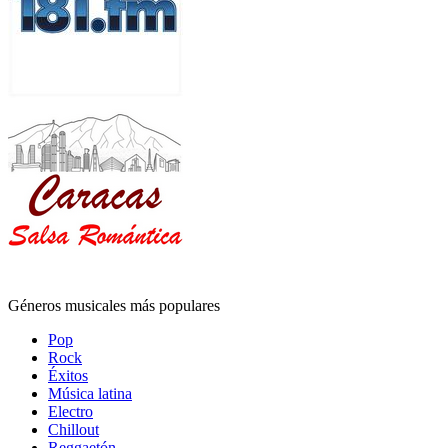
Géneros musicales más populares
Pop
Rock
Éxitos
Música latina
Electro
Chillout
Reggaetón