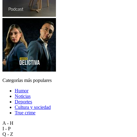
Categorías más populares
Humor
Noticias
Deportes
Cultura y sociedad
True crime
A - H
I - P
Q - Z