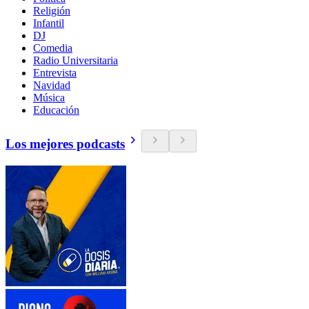
Religión
Infantil
DJ
Comedia
Radio Universitaria
Entrevista
Navidad
Música
Educación
Los mejores podcasts