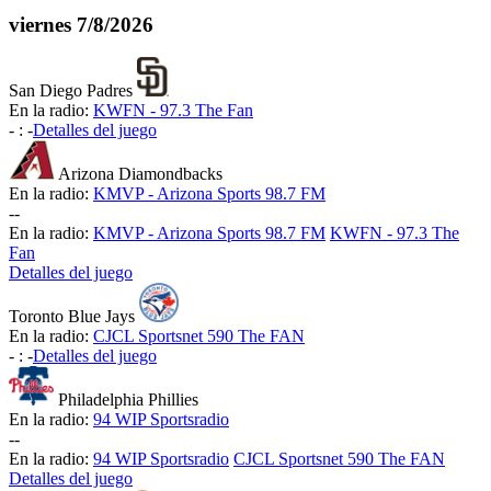
viernes
7/8/2026
San Diego Padres
En la radio:
KWFN - 97.3 The Fan
-
:
-
Detalles del juego
Arizona Diamondbacks
En la radio:
KMVP - Arizona Sports 98.7 FM
-
-
En la radio:
KMVP - Arizona Sports 98.7 FM
KWFN - 97.3 The
Fan
Detalles del juego
Toronto Blue Jays
En la radio:
CJCL Sportsnet 590 The FAN
-
:
-
Detalles del juego
Philadelphia Phillies
En la radio:
94 WIP Sportsradio
-
-
En la radio:
94 WIP Sportsradio
CJCL Sportsnet 590 The FAN
Detalles del juego