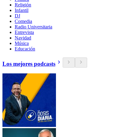
Religión
Infantil
DJ
Comedia
Radio Universitaria
Entrevista
Navidad
Música
Educación
Los mejores podcasts