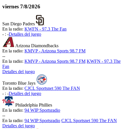
viernes
7/8/2026
San Diego Padres
En la radio:
KWFN - 97.3 The Fan
-
:
-
Detalles del juego
Arizona Diamondbacks
En la radio:
KMVP - Arizona Sports 98.7 FM
-
-
En la radio:
KMVP - Arizona Sports 98.7 FM
KWFN - 97.3 The
Fan
Detalles del juego
Toronto Blue Jays
En la radio:
CJCL Sportsnet 590 The FAN
-
:
-
Detalles del juego
Philadelphia Phillies
En la radio:
94 WIP Sportsradio
-
-
En la radio:
94 WIP Sportsradio
CJCL Sportsnet 590 The FAN
Detalles del juego