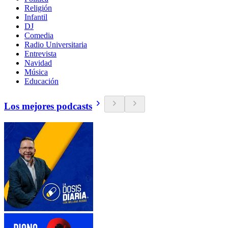
Religión
Infantil
DJ
Comedia
Radio Universitaria
Entrevista
Navidad
Música
Educación
Los mejores podcasts