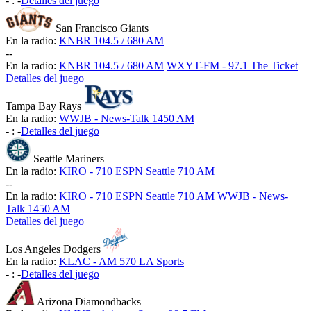
-
:
-
Detalles del juego
San Francisco Giants
En la radio:
KNBR 104.5 / 680 AM
-
-
En la radio:
KNBR 104.5 / 680 AM
WXYT-FM - 97.1 The Ticket
Detalles del juego
Tampa Bay Rays
En la radio:
WWJB - News-Talk 1450 AM
-
:
-
Detalles del juego
Seattle Mariners
En la radio:
KIRO - 710 ESPN Seattle 710 AM
-
-
En la radio:
KIRO - 710 ESPN Seattle 710 AM
WWJB - News-
Talk 1450 AM
Detalles del juego
Los Angeles Dodgers
En la radio:
KLAC - AM 570 LA Sports
-
:
-
Detalles del juego
Arizona Diamondbacks