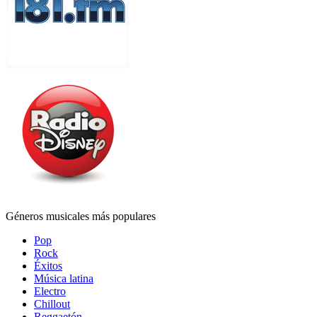
Géneros musicales más populares
Pop
Rock
Éxitos
Música latina
Electro
Chillout
Reggaetón