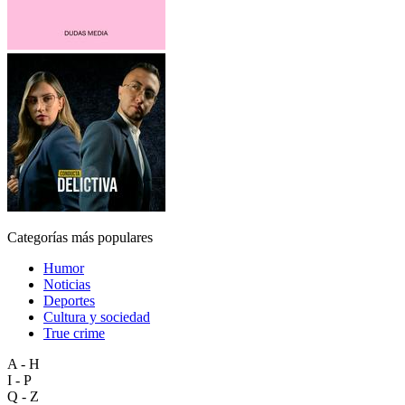
Categorías más populares
Humor
Noticias
Deportes
Cultura y sociedad
True crime
A - H
I - P
Q - Z