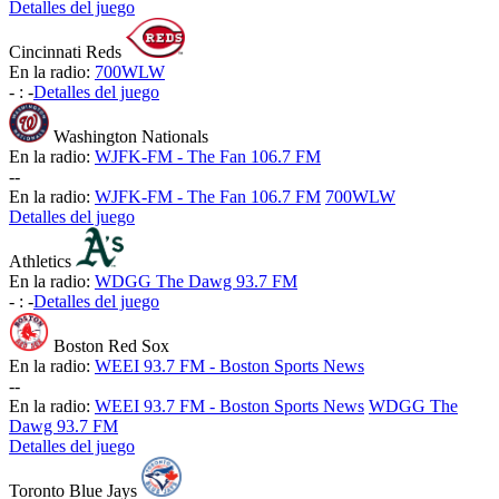
Detalles del juego
Cincinnati Reds
En la radio:
700WLW
-
:
-
Detalles del juego
Washington Nationals
En la radio:
WJFK-FM - The Fan 106.7 FM
-
-
En la radio:
WJFK-FM - The Fan 106.7 FM
700WLW
Detalles del juego
Athletics
En la radio:
WDGG The Dawg 93.7 FM
-
:
-
Detalles del juego
Boston Red Sox
En la radio:
WEEI 93.7 FM - Boston Sports News
-
-
En la radio:
WEEI 93.7 FM - Boston Sports News
WDGG The
Dawg 93.7 FM
Detalles del juego
Toronto Blue Jays