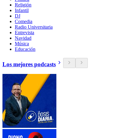
Religión
Infantil
DJ
Comedia
Radio Universitaria
Entrevista
Navidad
Música
Educación
Los mejores podcasts