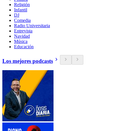
Religión
Infantil
DJ
Comedia
Radio Universitaria
Entrevista
Navidad
Música
Educación
Los mejores podcasts