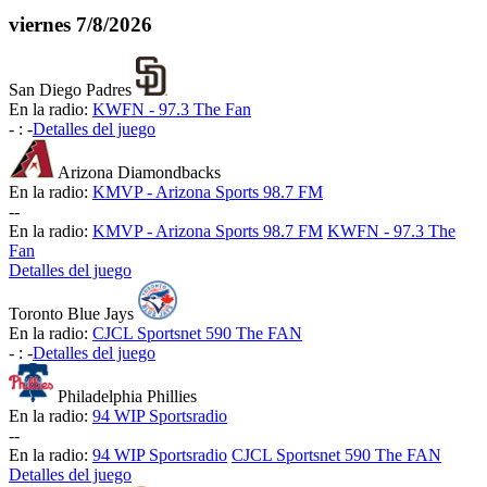
viernes
7/8/2026
San Diego Padres
En la radio:
KWFN - 97.3 The Fan
-
:
-
Detalles del juego
Arizona Diamondbacks
En la radio:
KMVP - Arizona Sports 98.7 FM
-
-
En la radio:
KMVP - Arizona Sports 98.7 FM
KWFN - 97.3 The
Fan
Detalles del juego
Toronto Blue Jays
En la radio:
CJCL Sportsnet 590 The FAN
-
:
-
Detalles del juego
Philadelphia Phillies
En la radio:
94 WIP Sportsradio
-
-
En la radio:
94 WIP Sportsradio
CJCL Sportsnet 590 The FAN
Detalles del juego