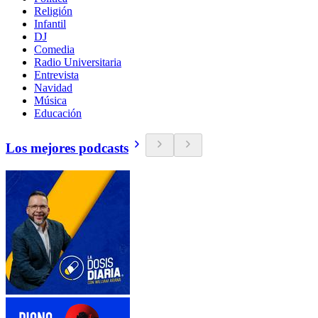
Religión
Infantil
DJ
Comedia
Radio Universitaria
Entrevista
Navidad
Música
Educación
Los mejores podcasts