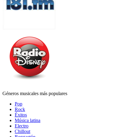
Géneros musicales más populares
Pop
Rock
Éxitos
Música latina
Electro
Chillout
Reggaetón