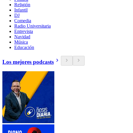
Religión
Infantil
DJ
Comedia
Radio Universitaria
Entrevista
Navidad
Música
Educación
Los mejores podcasts