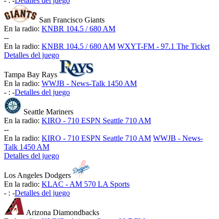
-
:
-
Detalles del juego
San Francisco Giants
En la radio:
KNBR 104.5 / 680 AM
-
-
En la radio:
KNBR 104.5 / 680 AM
WXYT-FM - 97.1 The Ticket
Detalles del juego
Tampa Bay Rays
En la radio:
WWJB - News-Talk 1450 AM
-
:
-
Detalles del juego
Seattle Mariners
En la radio:
KIRO - 710 ESPN Seattle 710 AM
-
-
En la radio:
KIRO - 710 ESPN Seattle 710 AM
WWJB - News-
Talk 1450 AM
Detalles del juego
Los Angeles Dodgers
En la radio:
KLAC - AM 570 LA Sports
-
:
-
Detalles del juego
Arizona Diamondbacks