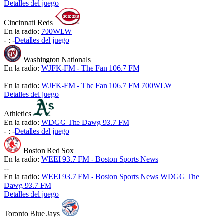
Detalles del juego
Cincinnati Reds
En la radio:
700WLW
-
:
-
Detalles del juego
Washington Nationals
En la radio:
WJFK-FM - The Fan 106.7 FM
-
-
En la radio:
WJFK-FM - The Fan 106.7 FM
700WLW
Detalles del juego
Athletics
En la radio:
WDGG The Dawg 93.7 FM
-
:
-
Detalles del juego
Boston Red Sox
En la radio:
WEEI 93.7 FM - Boston Sports News
-
-
En la radio:
WEEI 93.7 FM - Boston Sports News
WDGG The
Dawg 93.7 FM
Detalles del juego
Toronto Blue Jays