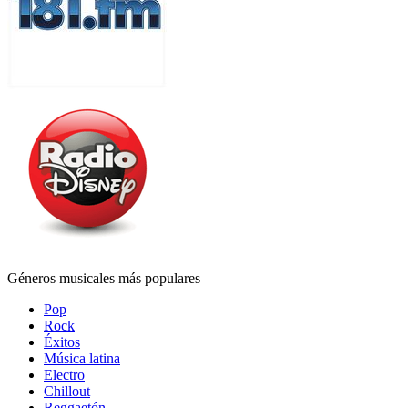
Géneros musicales más populares
Pop
Rock
Éxitos
Música latina
Electro
Chillout
Reggaetón