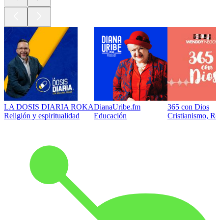
LA DOSIS DIARIA ROKA
DianaUribe.fm
365 con Dios
Religión y espiritualidad
Educación
Cristianismo, Rel