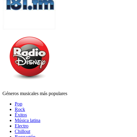
Géneros musicales más populares
Pop
Rock
Éxitos
Música latina
Electro
Chillout
Reggaetón