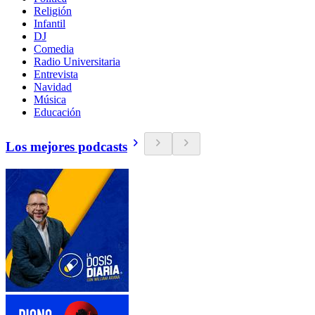
Religión
Infantil
DJ
Comedia
Radio Universitaria
Entrevista
Navidad
Música
Educación
Los mejores podcasts