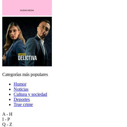
Categorías más populares
Humor
Noticias
Cultura y sociedad
Deportes
True crime
A - H
I - P
Q - Z