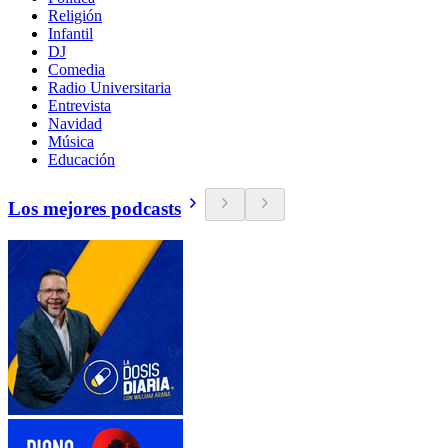
Religión
Infantil
DJ
Comedia
Radio Universitaria
Entrevista
Navidad
Música
Educación
Los mejores podcasts