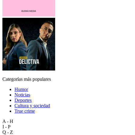
Categorías más populares
Humor
Noticias
Deportes
Cultura y sociedad
True crime
A - H
I - P
Q - Z