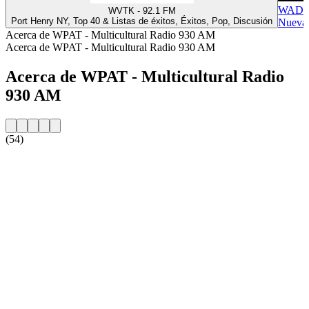
WADO
WVTK - 92.1 FM
Port Henry NY, Top 40 & Listas de éxitos, Éxitos, Pop, Discusión
Nueva 
Acerca de WPAT - Multicultural Radio 930 AM
Acerca de WPAT - Multicultural Radio 930 AM
Acerca de WPAT - Multicultural Radio
930 AM
(54)
Sitio web de la emisora