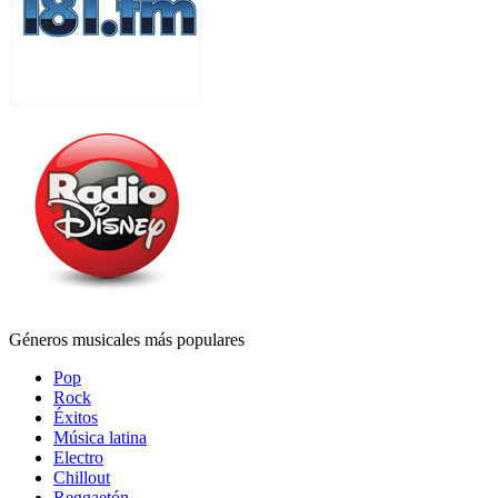
Géneros musicales más populares
Pop
Rock
Éxitos
Música latina
Electro
Chillout
Reggaetón