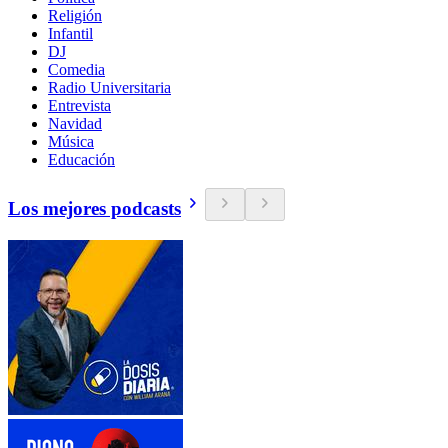
Religión
Infantil
DJ
Comedia
Radio Universitaria
Entrevista
Navidad
Música
Educación
Los mejores podcasts