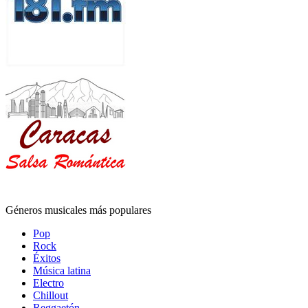
Géneros musicales más populares
Pop
Rock
Éxitos
Música latina
Electro
Chillout
Reggaetón