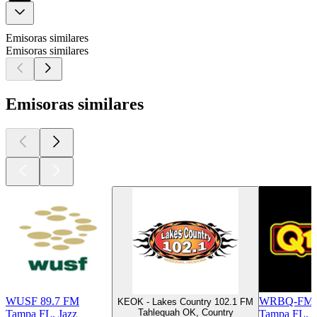
Emisoras similares
Emisoras similares
Emisoras similares
WUSF 89.7 FM
WRBQ-FM -
KEOK - Lakes Country 102.1 FM
Tahlequah OK, Country
Tampa FL, Jazz
Tampa FL, É