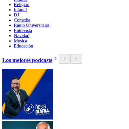
Religión
Infantil
DJ
Comedia
Radio Universitaria
Entrevista
Navidad
Música
Educación
Los mejores podcasts