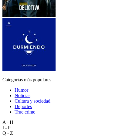
Categorías más populares
Humor
Noticias
Cultura y sociedad
Deportes
True crime
A - H
I - P
Q - Z