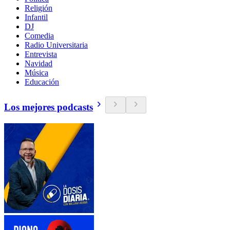
Religión
Infantil
DJ
Comedia
Radio Universitaria
Entrevista
Navidad
Música
Educación
Los mejores podcasts