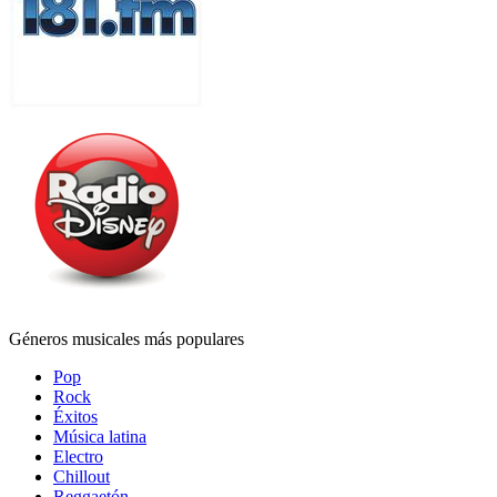
Géneros musicales más populares
Pop
Rock
Éxitos
Música latina
Electro
Chillout
Reggaetón