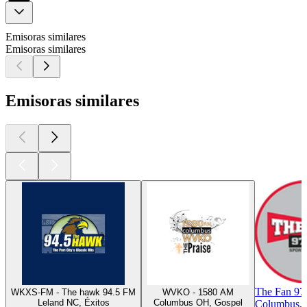
Emisoras similares
Emisoras similares
Emisoras similares
The Fan 97
WKXS-FM - The hawk 94.5 FM
WVKO - 1580 AM
Leland NC, Éxitos
Columbus OH, Gospel
Columbus, 