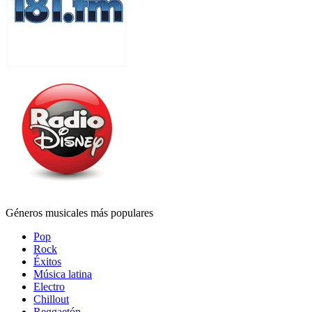
Géneros musicales más populares
Pop
Rock
Éxitos
Música latina
Electro
Chillout
Reggaetón