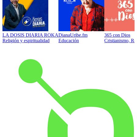
LA DOSIS DIARIA ROKA
DianaUribe.fm
365 con Dios
Religión y espiritualidad
Educación
Cristianismo, Rel