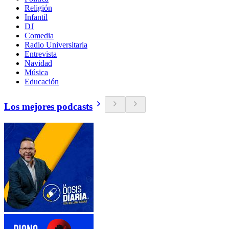
Religión
Infantil
DJ
Comedia
Radio Universitaria
Entrevista
Navidad
Música
Educación
Los mejores podcasts