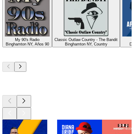
My 90's Radio
Classic Outlaw Country - The Bandit
A
Binghamton NY, Años 90
Binghamton NY, Country
Du
Los mejores
podcasts
Los mejores
podcasts
Los mejores
podcasts