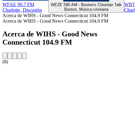
WFAE 90.7 FM
WBT -
WEZE 590 AM - Boston's Christian Talk
Boston, Música cristiana
Charlotte, Discusión
Charlo
Acerca de WIHS - Good News Connecticut 104.9 FM
Acerca de WIHS - Good News Connecticut 104.9 FM
Acerca de WIHS - Good News
Connecticut 104.9 FM
(8)
Sitio web de la emisora