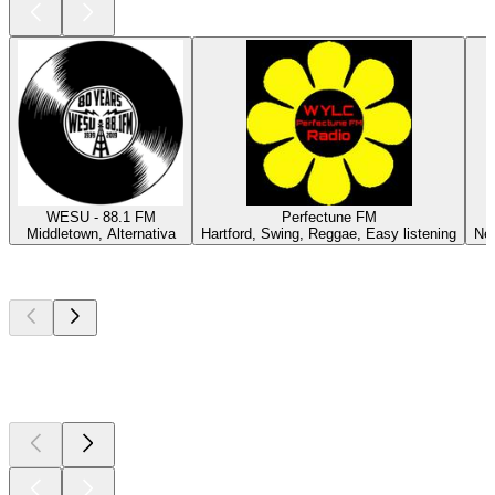
WESU - 88.1 FM
Perfectune FM
Middletown, Alternativa
Hartford, Swing, Reggae, Easy listening
New
Los mejores
podcasts
Los mejores
podcasts
Los mejores
podcasts