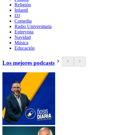
Religión
Infantil
DJ
Comedia
Radio Universitaria
Entrevista
Navidad
Música
Educación
Los mejores podcasts