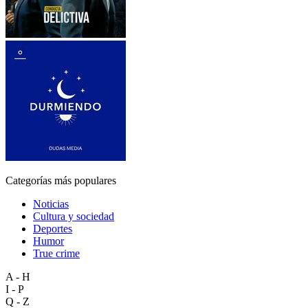
Categorías más populares
Noticias
Cultura y sociedad
Deportes
Humor
True crime
A - H
I - P
Q - Z