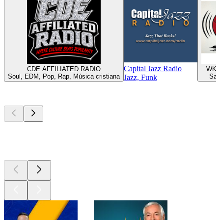
Capital Jazz Radio
CDE AFFILIATED RADIO
WKTT
Soul, EDM, Pop, Rap, Música cristiana
Sal
Jazz, Funk
Los mejores
podcasts
Los mejores
podcasts
Los mejores
podcasts