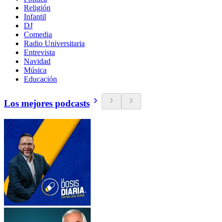
Religión
Infantil
DJ
Comedia
Radio Universitaria
Entrevista
Navidad
Música
Educación
Los mejores podcasts