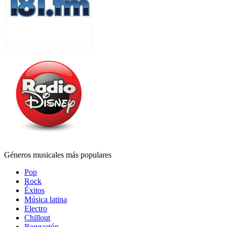
Géneros musicales más populares
Pop
Rock
Éxitos
Música latina
Electro
Chillout
Reggaetón