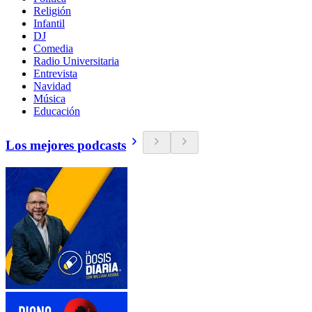
Religión
Infantil
DJ
Comedia
Radio Universitaria
Entrevista
Navidad
Música
Educación
Los mejores podcasts