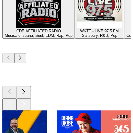
CDE AFFILIATED RADIO
WKTT - LIVE 97.5 FM
Música cristiana, Soul, EDM, Rap, Pop
Salisbury, R&B, Pop
Col
Los mejores
podcasts
Los mejores
podcasts
Los mejores
podcasts