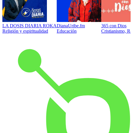
LA DOSIS DIARIA ROKA
DianaUribe.fm
365 con Dios
Religión y espiritualidad
Educación
Cristianismo, Rel